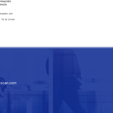
resadas son
. Ni la Unión
scan.com