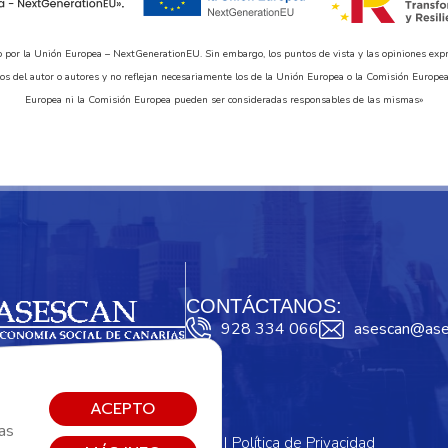
o por la Unión Europea – NextGenerationEU. Sin embargo, los puntos de vista y las opiniones exp
os del autor o autores y no reflejan necesariamente los de la Unión Europea o la Comisión Europea
Europea ni la Comisión Europea pueden ser consideradas responsables de las mismas»
CONTÁCTANOS:
928 334 066
asescan@ase
ACEPTO
tas
|
|
Cookies
Aviso Legal
Política de Privacidad