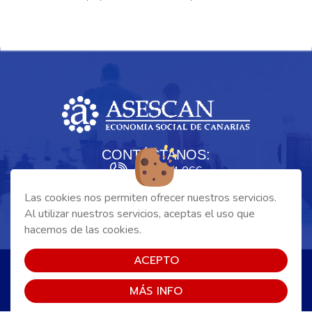
CONTÁCTANOS:
928 334 066
asescan@asescan.com
Las cookies nos permiten ofrecer nuestros servicios.
Al utilizar nuestros servicios, aceptas el uso que
|
|
hacemos de las cookies.
Cookies
Aviso Legal
Política de Privacidad
ACEPTO
Copyright 2025 - ASESCAN Asociación de Economía Social de
Canarias. Todos los derechos reservados
MÁS INFO
Página realizada por
Web Las Palmas